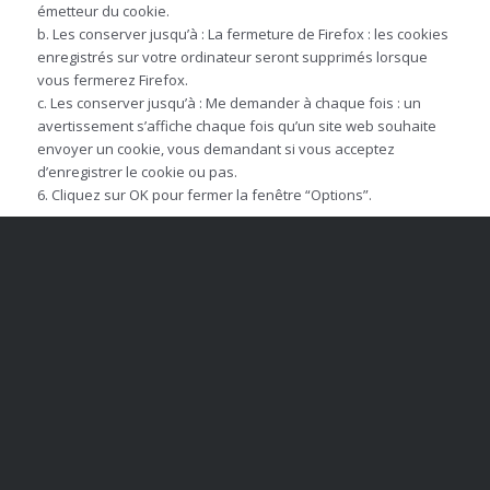
émetteur du cookie.
b. Les conserver jusqu’à : La fermeture de Firefox : les cookies
enregistrés sur votre ordinateur seront supprimés lorsque
vous fermerez Firefox.
c. Les conserver jusqu’à : Me demander à chaque fois : un
avertissement s’affiche chaque fois qu’un site web souhaite
envoyer un cookie, vous demandant si vous acceptez
d’enregistrer le cookie ou pas.
6. Cliquez sur OK pour fermer la fenêtre “Options”.
SUR SAFARI :
Pour modifier vos réglages de sécurité, touchez Réglages >
Safari.
Si vous souhaitez que Safari bloque les cookies, touchez
Bloquer les cookies, puis sélectionnez “Jamais”, “Issus de
tierces parties et de publicité” ou “Toujours”. Un cookie est
une donnée enregistrée par un site Web sur votre appareil,
permettant à ce même site de se souvenir de vous. Ainsi,
lorsque vous le consultez, son contenu est mis à jour en