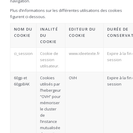
navigation.
Plus d’informations sur les différentes utilisations des cookies
figurent ci-dessous.
NOM DU
INALITÉ
EDITEUR DU
DURÉE DE
COOKIE
DU
COOKIE
CONSERVA
COOKIE
ci_session
Cookie de
www.ideetexte.fr
Expire à la fin
session
session
utilisateur.
60gp et
Cookies
OVH
Expire à la fin
60gpBAK
utilisés par
session
l’hebergeur
“OVH” pour
mémoriser
le cluster
de
l’instance
mutualisée